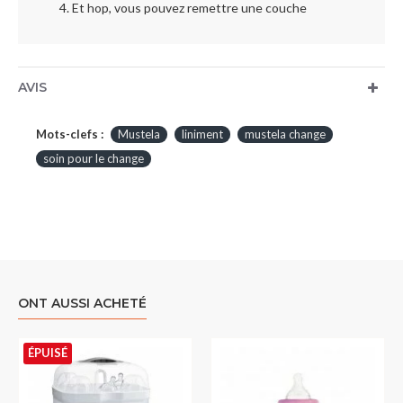
Et hop, vous pouvez remettre une couche
AVIS
Mots-clefs :
Mustela
liniment
mustela change
soin pour le change
ONT AUSSI ACHETÉ
ÉPUISÉ