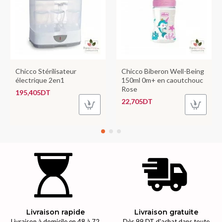
Chicco Stérilisateur
Chicco Biberon Well-Being
électrique 2en1
150ml 0m+ en caoutchouc
Rose
195,405DT
22,705DT
Livraison rapide
Livraison gratuite
Livraison à domicile en 48 à 72
Dès 99 DT d'achat dans toute