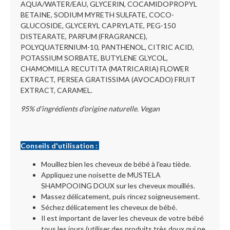
AQUA/WATER/EAU, GLYCERIN, COCAMIDOPROPYL
BETAINE, SODIUM MYRETH SULFATE, COCO-
GLUCOSIDE, GLYCERYL CAPRYLATE, PEG-150
DISTEARATE, PARFUM (FRAGRANCE),
POLYQUATERNIUM-10, PANTHENOL, CITRIC ACID,
POTASSIUM SORBATE, BUTYLENE GLYCOL,
CHAMOMILLA RECUTITA (MATRICARIA) FLOWER
EXTRACT, PERSEA GRATISSIMA (AVOCADO) FRUIT
EXTRACT, CARAMEL.
95% d’ingrédients d’origine naturelle. Vegan
Conseils d'utilisation :
Mouillez bien les cheveux de bébé à l'eau tiède.
Appliquez une noisette de MUSTELA
SHAMPOOING DOUX sur les cheveux mouillés.
Massez délicatement, puis rincez soigneusement.
Séchez délicatement les cheveux de bébé.
Il est important de laver les cheveux de votre bébé
tous les jours (utiliser des produits très doux qui ne