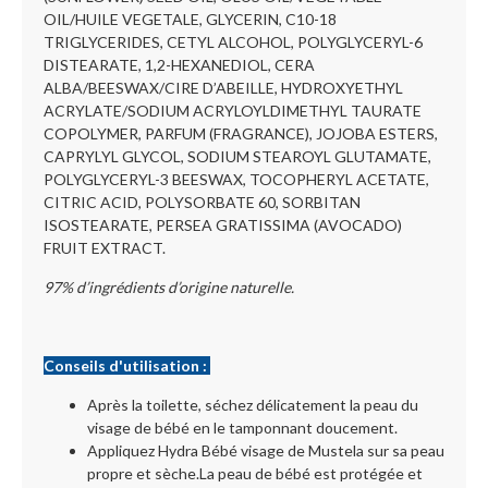
OIL/HUILE VEGETALE, GLYCERIN, C10-18
TRIGLYCERIDES, CETYL ALCOHOL, POLYGLYCERYL-6
DISTEARATE, 1,2-HEXANEDIOL, CERA
ALBA/BEESWAX/CIRE D’ABEILLE, HYDROXYETHYL
ACRYLATE/SODIUM ACRYLOYLDIMETHYL TAURATE
COPOLYMER, PARFUM (FRAGRANCE), JOJOBA ESTERS,
CAPRYLYL GLYCOL, SODIUM STEAROYL GLUTAMATE,
POLYGLYCERYL-3 BEESWAX, TOCOPHERYL ACETATE,
CITRIC ACID, POLYSORBATE 60, SORBITAN
ISOSTEARATE, PERSEA GRATISSIMA (AVOCADO)
FRUIT EXTRACT.
97% d’ingrédients d’origine naturelle.
Conseils d'utilisation :
Après la toilette, séchez délicatement la peau du
visage de bébé en le tamponnant doucement.
Appliquez Hydra Bébé visage de Mustela sur sa peau
propre et sèche.La peau de bébé est protégée et