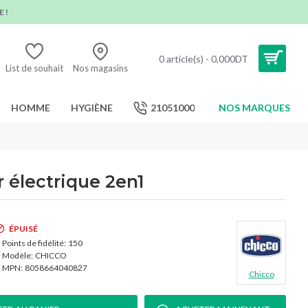
 !
0 article(s) - 0,000DT
List de souhait
Nos magasins
HOMME
HYGIÈNE
21051000
NOS MARQUES
r électrique 2en1
ÉPUISÉ
Points de fidélité:
150
Modèle:
CHICCO
MPN:
8058664040827
Chicco