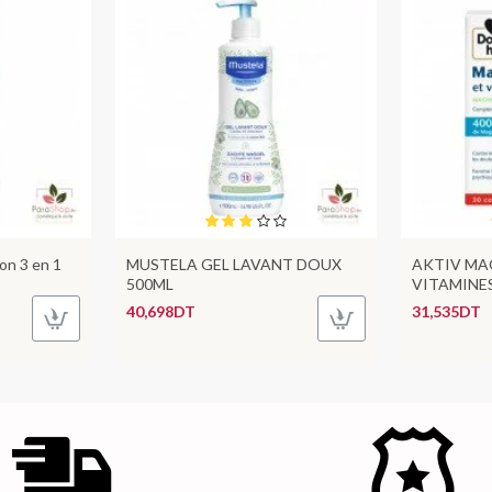
on 3 en 1
MUSTELA GEL LAVANT DOUX
AKTIV MA
500ML
VITAMINE
40,698DT
31,535DT