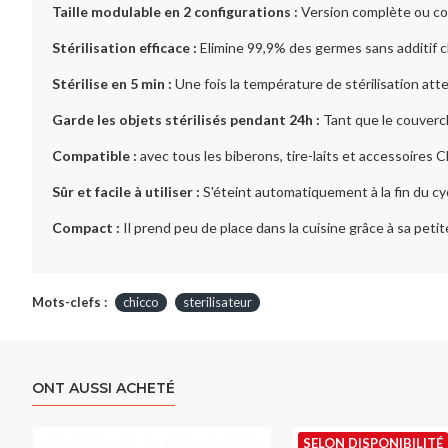
Taille modulable en 2 configurations :
Version complète ou comp
Stérilisation efficace :
Elimine 99,9% des germes sans additif ch
Stérilise en 5 min :
Une fois la température de stérilisation atte
Garde les objets stérilisés pendant 24h :
Tant que le couvercl
Compatible :
avec tous les biberons, tire-laits et accessoires C
Sûr et facile à utiliser :
S'éteint automatiquement à la fin du cyc
Compact :
Il prend peu de place dans la cuisine grâce à sa petite 
Mots-clefs :
chicco
sterilisateur
ONT AUSSI ACHETÉ
SELON DISPONIBILITÉ