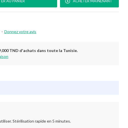
ER AU PANIER
ACHETER MAINENANT
-
Donnez votre avis
9,000 TND d'achats dans toute la Tunisie.
aison
iliser. Stérilisation rapide en 5 minutes.