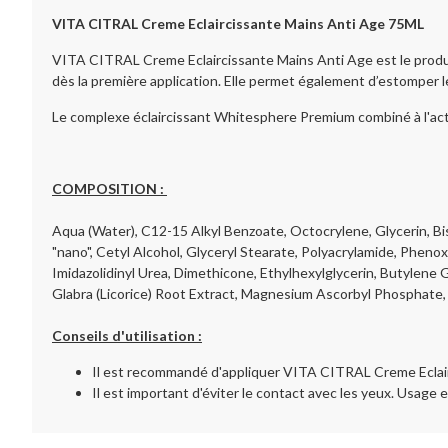
VITA CITRAL Creme Eclaircissante Mains Anti Age
75ML
VITA CITRAL Creme Eclaircissante Mains Anti Age est le produit
dès la première application. Elle permet également d’estomper 
Le complexe éclaircissant Whitesphere Premium combiné à l'acti
COMPOSITION
 : 
Aqua (Water), C12-15 Alkyl Benzoate, Octocrylene, Glycerin, B
"nano", Cetyl Alcohol, Glyceryl Stearate, Polyacrylamide, Phen
Imidazolidinyl Urea, Dimethicone, Ethylhexylglycerin, Butylene 
Glabra (Licorice) Root Extract, Magnesium Ascorbyl Phosphate, 
Conseils d'utilisation :
Il est recommandé d'appliquer VITA CITRAL Creme Eclairc
Il est important d'éviter le contact avec les yeux. Usage 