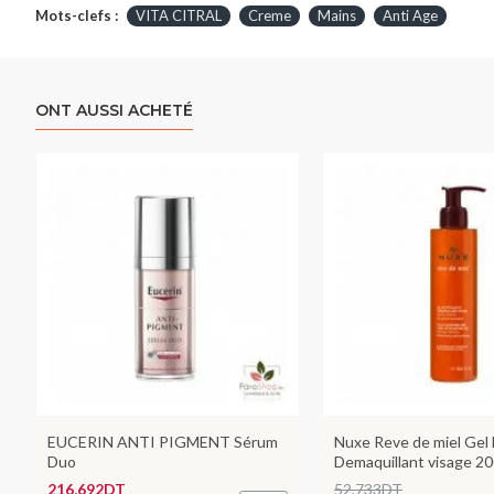
Mots-clefs :
VITA CITRAL
Creme
Mains
Anti Age
ONT AUSSI ACHETÉ
EUCERIN ANTI PIGMENT Sérum
Nuxe Reve de miel Gel
Duo
Demaquillant visage 2
216,692DT
52,733DT