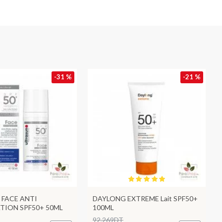
-31 %
-21 %
 FACE ANTI
DAYLONG EXTREME Lait SPF50+
TION SPF50+ 50ML
100ML
92,269DT