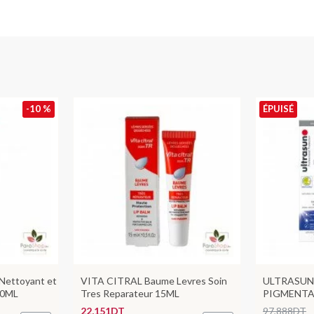
-10 %
ÉPUISÉ
 Nettoyant et
VITA CITRAL Baume Levres Soin
ULTRASUN
00ML
Tres Reparateur 15ML
PIGMENTA
22,151DT
97,888DT