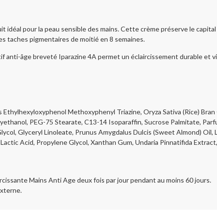
 idéal pour la peau sensible des mains. Cette crème préserve le capital 
les taches pigmentaires de moitié en 8 semaines.
f anti-âge breveté Iparazine 4A permet un éclaircissement durable et vi
is Ethylhexyloxyphenol Methoxyphenyl Triazine, Oryza Sativa (Rice) Bran
oxyethanol, PEG-75 Stearate, C13-14 Isoparaffin, Sucrose Palmitate, Par
Glycol, Glyceryl Linoleate, Prunus Amygdalus Dulcis (Sweet Almond) Oil, L
Lactic Acid, Propylene Glycol, Xanthan Gum, Undaria Pinnatifida Extract
issante Mains Anti Age deux fois par jour pendant au moins 60 jours.
externe.