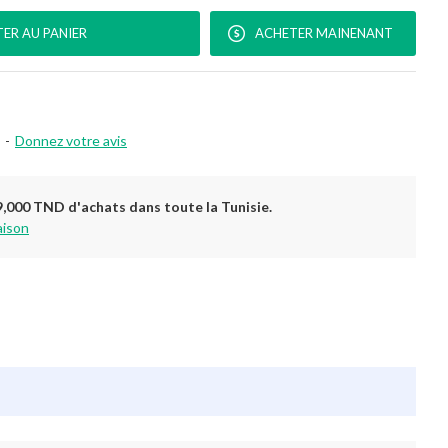
ER AU PANIER
ACHETER MAINENANT
-
Donnez votre avis
9,000 TND d'achats dans toute la Tunisie.
aison