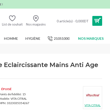
 !
0 article(s) - 0,000DT
List de souhait
Nos magasins
HOMME
HYGIÈNE
21051000
NOS MARQUES
 Eclaircissante Mains Anti Age
ÉPUISÉ
oints de fidélité:
15
Modèle:
VITA CITRAL
MPN:
3323035354267
VITA CITRAL