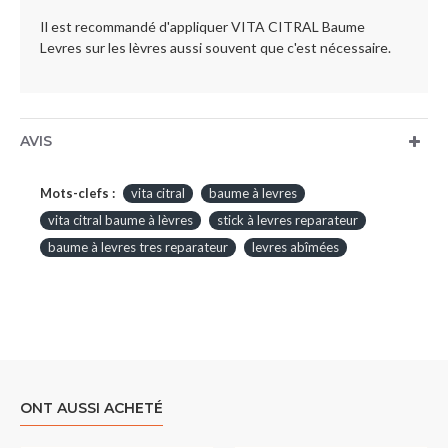
Il est recommandé d'appliquer VITA CITRAL Baume
Levres sur les lèvres aussi souvent que c'est nécessaire.
AVIS
Mots-clefs :
vita citral
baume à levres
vita citral baume à lèvres
stick à levres reparateur
baume à levres tres reparateur
levres abîmées
ONT AUSSI ACHETÉ