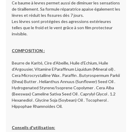
Ce baume à levres permet aussi de diminuer les sensations
de tiraillement. Sa formule réparatrice apaise également les
lèvres et réduit les fissures dès 7 jours.
Les lèvres sont protégées des agressions extérieures
telles que le froid et le vent grâce à son film protecteur
invisible.
COMPOSITION :
Beurre de Karité, Cire d'Abeille, Huile d'Echium, Huile
d'Argousier, Vitamine EParaffinum Liquidum (Mineral oil) .
Cera Microcrystalline Wax . Paraffin . Butyrospermum Parkii
(Shea) Butter . Helianthus Annuus (Sunflower) Seed Oil .
Hydrogenated Styrene/Isoprene Copolymer . Cera Alba
(Beeswax) Cameline Sativa Seed Oil . Caprylyl Glycol . 1.2
Hexanediol . Glycine Soja (Soybean) Oil . Tocopherol .
Hippophae Rhamnoides Oil.
Conseils d'utilisation: