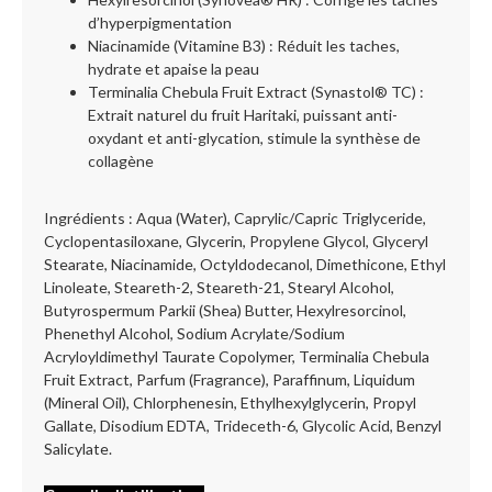
d’hyperpigmentation
Niacinamide (Vitamine B3) : Réduit les taches,
hydrate et apaise la peau
Terminalia Chebula Fruit Extract (Synastol® TC) :
Extrait naturel du fruit Haritaki, puissant anti-
oxydant et anti-glycation, stimule la synthèse de
collagène
Ingrédients : Aqua (Water), Caprylic/Capric Triglyceride,
Cyclopentasiloxane, Glycerin, Propylene Glycol, Glyceryl
Stearate, Niacinamide, Octyldodecanol, Dimethicone, Ethyl
Linoleate, Steareth-2, Steareth-21, Stearyl Alcohol,
Butyrospermum Parkii (Shea) Butter, Hexylresorcinol,
Phenethyl Alcohol, Sodium Acrylate/Sodium
Acryloyldimethyl Taurate Copolymer, Terminalia Chebula
Fruit Extract, Parfum (Fragrance), Paraffinum, Liquidum
(Mineral Oil), Chlorphenesin, Ethylhexylglycerin, Propyl
Gallate, Disodium EDTA, Trideceth-6, Glycolic Acid, Benzyl
Salicylate.