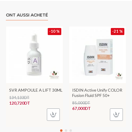
ONT AUSSI ACHETÉ
-10 %
-21 %
SVR AMPOULE A LIFT 30ML
ISDIN Active Unify COLOR
Fusion Fluid SPF 50+
134,133DT
120,720DT
85,000DT
67,000DT