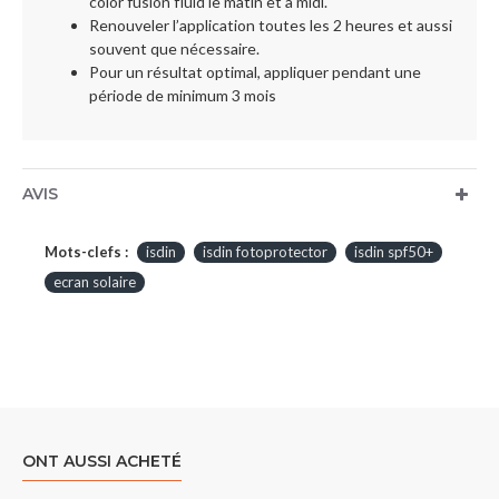
color fusion fluid le matin et à midi.
Renouveler l’application toutes les 2 heures et aussi
souvent que nécessaire.
Pour un résultat optimal, appliquer pendant une
période de minimum 3 mois
AVIS
Mots-clefs :
isdin
isdin fotoprotector
isdin spf50+
ecran solaire
ONT AUSSI ACHETÉ