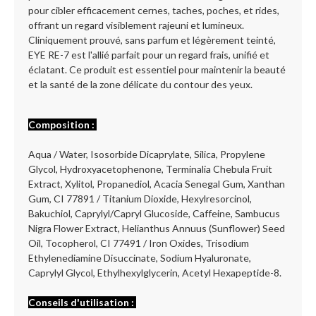
pour cibler efficacement cernes, taches, poches, et rides,
offrant un regard visiblement rajeuni et lumineux.
Cliniquement prouvé, sans parfum et légèrement teinté,
EYE RE-7 est l'allié parfait pour un regard frais, unifié et
éclatant. Ce produit est essentiel pour maintenir la beauté
et la santé de la zone délicate du contour des yeux.
Composition :
Aqua / Water, Isosorbide Dicaprylate, Silica, Propylene
Glycol, Hydroxyacetophenone, Terminalia Chebula Fruit
Extract, Xylitol, Propanediol, Acacia Senegal Gum, Xanthan
Gum, CI 77891 / Titanium Dioxide, Hexylresorcinol,
Bakuchiol, Caprylyl/Capryl Glucoside, Caffeine, Sambucus
Nigra Flower Extract, Helianthus Annuus (Sunflower) Seed
Oil, Tocopherol, CI 77491 / Iron Oxides, Trisodium
Ethylenediamine Disuccinate, Sodium Hyaluronate,
Caprylyl Glycol, Ethylhexylglycerin, Acetyl Hexapeptide-8.
Conseils d'utilisation :