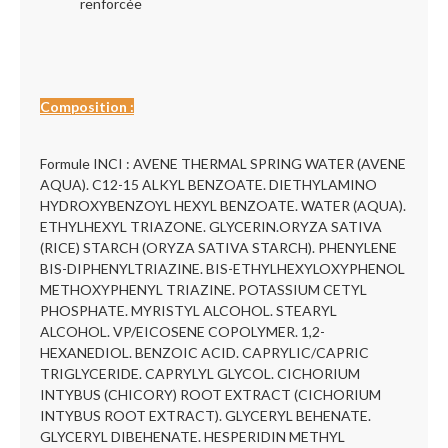
renforcée
Composition :
Formule INCI : AVENE THERMAL SPRING WATER (AVENE
AQUA). C12-15 ALKYL BENZOATE. DIETHYLAMINO
HYDROXYBENZOYL HEXYL BENZOATE. WATER (AQUA).
ETHYLHEXYL TRIAZONE. GLYCERIN.ORYZA SATIVA
(RICE) STARCH (ORYZA SATIVA STARCH). PHENYLENE
BIS-DIPHENYLTRIAZINE. BIS-ETHYLHEXYLOXYPHENOL
METHOXYPHENYL TRIAZINE. POTASSIUM CETYL
PHOSPHATE. MYRISTYL ALCOHOL. STEARYL
ALCOHOL. VP/EICOSENE COPOLYMER. 1,2-
HEXANEDIOL. BENZOIC ACID. CAPRYLIC/CAPRIC
TRIGLYCERIDE. CAPRYLYL GLYCOL. CICHORIUM
INTYBUS (CHICORY) ROOT EXTRACT (CICHORIUM
INTYBUS ROOT EXTRACT). GLYCERYL BEHENATE.
GLYCERYL DIBEHENATE. HESPERIDIN METHYL