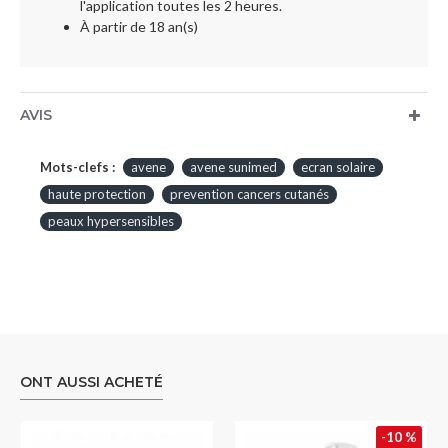
l'application toutes les 2 heures.
À partir de 18 an(s)
AVIS
Mots-clefs :
avene
avene sunimed
ecran solaire
haute protection
prevention cancers cutanés
peaux hypersensibles
ONT AUSSI ACHETÉ
-10 %