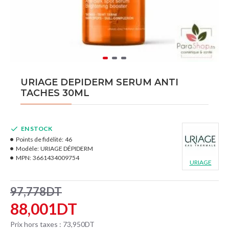
URIAGE DEPIDERM SERUM ANTI
TACHES 30ML
EN STOCK
Points de fidélité:
46
Modèle:
URIAGE DÉPIDERM
MPN:
3661434009754
URIAGE
97,778DT
88,001DT
Prix hors taxes : 73,950DT