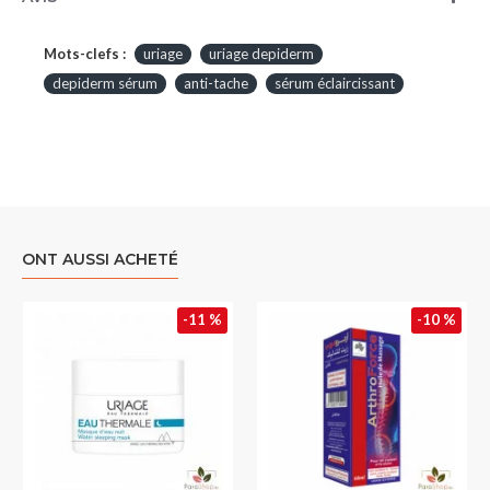
Mots-clefs :
uriage
uriage depiderm
depiderm sérum
anti-tache
sérum éclaircissant
ONT AUSSI ACHETÉ
-11 %
-10 %