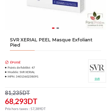
SVR XERIAL PEEL Masque Exfoliant
Pied
ÉPUISÉ
Points de fidélité:
47
Modèle:
SVR XERIAL
MPN:
3401360238091
SVR
81,235DT
68,293DT
Prix hors taxes : 57,389DT