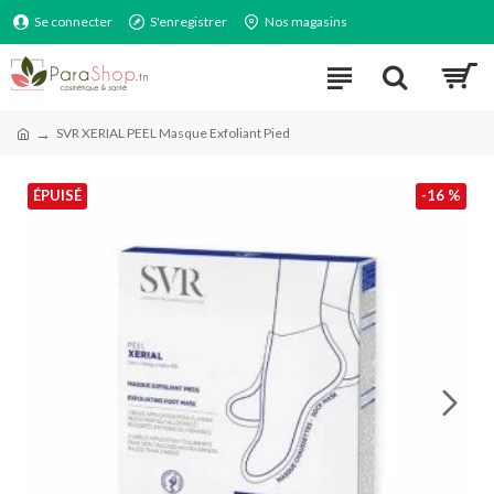
Se connecter
S'enregistrer
Nos magasins
SVR XERIAL PEEL Masque Exfoliant Pied
ÉPUISÉ
-16 %