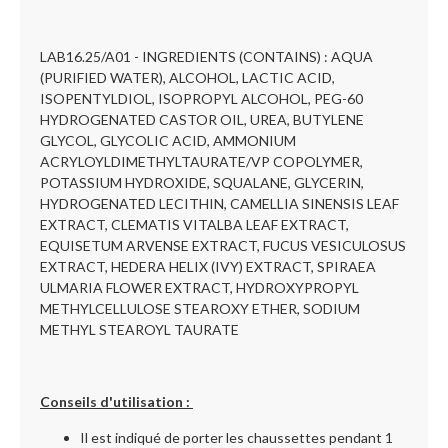
LAB16.25/A01 - INGREDIENTS (CONTAINS) : AQUA
(PURIFIED WATER), ALCOHOL, LACTIC ACID,
ISOPENTYLDIOL, ISOPROPYL ALCOHOL, PEG-60
HYDROGENATED CASTOR OIL, UREA, BUTYLENE
GLYCOL, GLYCOLIC ACID, AMMONIUM
ACRYLOYLDIMETHYLTAURATE/VP COPOLYMER,
POTASSIUM HYDROXIDE, SQUALANE, GLYCERIN,
HYDROGENATED LECITHIN, CAMELLIA SINENSIS LEAF
EXTRACT, CLEMATIS VITALBA LEAF EXTRACT,
EQUISETUM ARVENSE EXTRACT, FUCUS VESICULOSUS
EXTRACT, HEDERA HELIX (IVY) EXTRACT, SPIRAEA
ULMARIA FLOWER EXTRACT, HYDROXYPROPYL
METHYLCELLULOSE STEAROXY ETHER, SODIUM
METHYL STEAROYL TAURATE
Conseils d'utilisation :
Il est indiqué de porter les chaussettes pendant 1