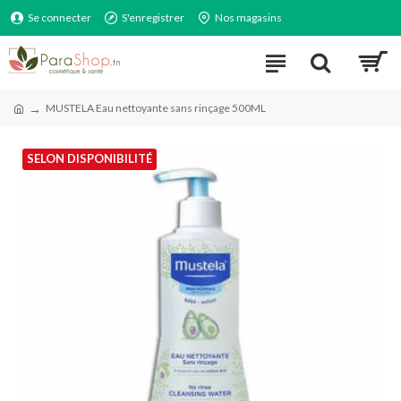
Se connecter
S'enregistrer
Nos magasins
MUSTELA Eau nettoyante sans rinçage 500ML
SELON DISPONIBILITÉ