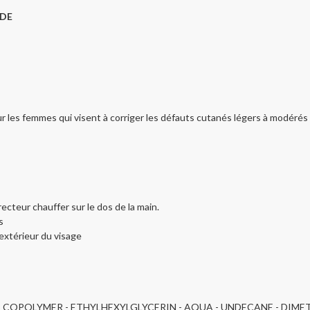
DE
 femmes qui visent à corriger les défauts cutanés légers à modérés à sa
teur chauffer sur le dos de la main.
ns
l’extérieur du visage
 COPOLYMER - ETHYLHEXYLGLYCERIN - AQUA - UNDECANE - DIMET