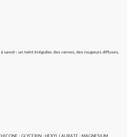
voir : un teint irrégulier, des cernes, des rougeurs diffuses,
HICONE - GLYCERIN - HEXYL LAURATE - MAGNESIUM