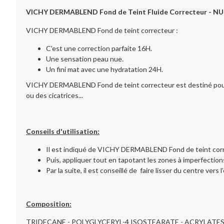
VICHY DERMABLEND Fond de Teint Fluide Correcteur
-
NU
VICHY DERMABLEND Fond de teint correcteur :
C'est une correction parfaite 16H.
Une sensation peau nue.
Un fini mat avec une hydratation 24H.
VICHY DERMABLEND Fond de teint correcteur est destiné pour les
ou des cicatrices...
Conseils d'utilisation:
Il est indiqué de VICHY DERMABLEND Fond de teint correc
Puis, appliquer tout en tapotant les zones à imperfectio
Par la suite, il est conseillé de faire lisser du centre vers 
Composition:
TRIDECANE - POLYGLYCERYL-4 ISOSTEARATE - ACRYLATES