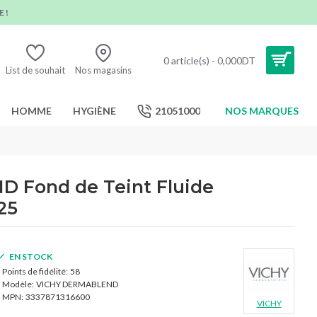
 !
0 article(s) - 0,000DT
List de souhait
Nos magasins
HOMME
HYGIÈNE
21051000
NOS MARQUES
 Fond de Teint Fluide
25
EN STOCK
Points de fidélité:
58
Modèle:
VICHY DERMABLEND
MPN:
3337871316600
VICHY