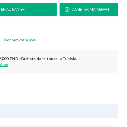
ER AU PANIER
ACHETER MAINENANT
-
Donnez votre avis
9,000 TND d'achats dans toute la Tunisie.
aison