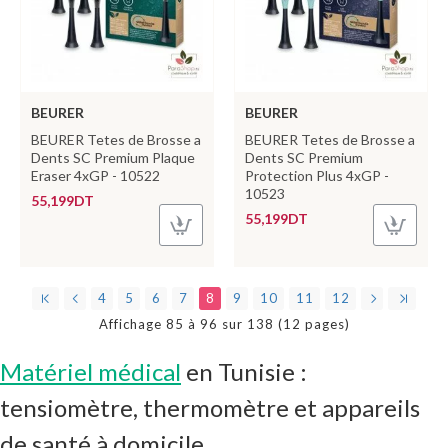
BEURER
BEURER
BEURER Tetes de Brosse a
BEURER Tetes de Brosse a
Dents SC Premium Plaque
Dents SC Premium
Eraser 4xGP - 10522
Protection Plus 4xGP -
10523
55,199DT
55,199DT
4
5
6
7
8
9
10
11
12
Affichage 85 à 96 sur 138 (12 pages)
Matériel médical
en Tunisie :
tensiomètre, thermomètre et appareils
de santé à domicile