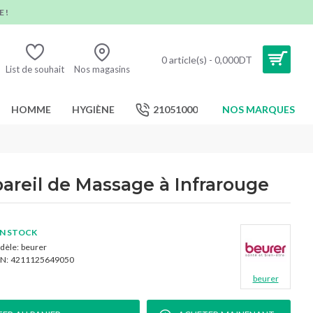
 !
0 article(s) - 0,000DT
List de souhait
Nos magasins
HOMME
HYGIÈNE
21051000
NOS MARQUES
reil de Massage à Infrarouge
N STOCK
dèle:
beurer
N:
4211125649050
beurer