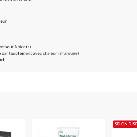
deur
embout à picots)
 par tapotement avec chaleur infrarouge)
uch
SELON DIS