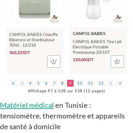
CANPOL BABIES
CANPOL BABIES Chauffe
Biberons et Sterilisateur
CANPOL BABIES Tire Lait
7EN1 - 12/218
Electrique Portable
Powerpump 20/107
363,225DT
120,001DT
4
5
6
7
8
9
10
11
12
Affichage 97 à 108 sur 138 (12 pages)
Matériel médical
en Tunisie :
tensiomètre, thermomètre et appareils
de santé à domicile