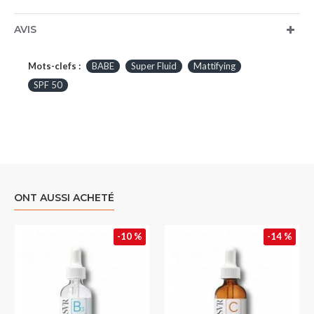
AVIS
Mots-clefs :
BABE
Super Fluid
Mattifying
SPF 50
ONT AUSSI ACHETÉ
-10 %
-14 %