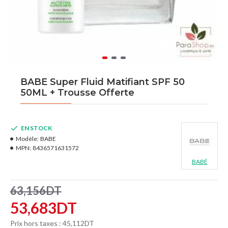
BABE Super Fluid Matifiant SPF 50
50ML + Trousse Offerte
EN STOCK
Modèle:
BABE
MPN:
8436571631572
BABÉ
63,156DT
53,683DT
Prix hors taxes : 45,112DT