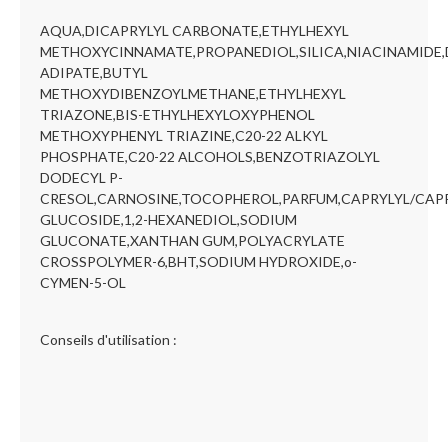
AQUA,DICAPRYLYL CARBONATE,ETHYLHEXYL
METHOXYCINNAMATE,PROPANEDIOL,SILICA,NIACINAMIDE,
ADIPATE,BUTYL
METHOXYDIBENZOYLMETHANE,ETHYLHEXYL
TRIAZONE,BIS-ETHYLHEXYLOXYPHENOL
METHOXYPHENYL TRIAZINE,C20-22 ALKYL
PHOSPHATE,C20-22 ALCOHOLS,BENZOTRIAZOLYL
DODECYL P-
CRESOL,CARNOSINE,TOCOPHEROL,PARFUM,CAPRYLYL/CAP
GLUCOSIDE,1,2-HEXANEDIOL,SODIUM
GLUCONATE,XANTHAN GUM,POLYACRYLATE
CROSSPOLYMER-6,BHT,SODIUM HYDROXIDE,o-
CYMEN-5-OL
Conseils d'utilisation :