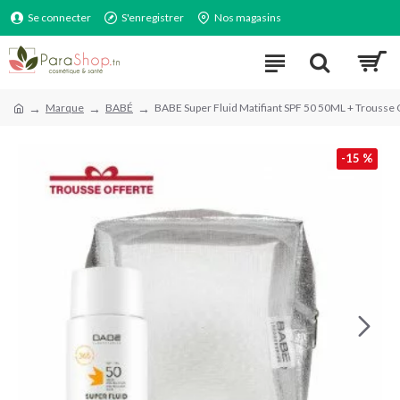
Se connecter
S'enregistrer
Nos magasins
Marque
BABÉ
BABE Super Fluid Matifiant SPF 50 50ML + Trousse 
-15 %