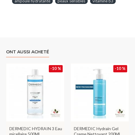
ampoule hydratante
peaux sensibles
vitamine b3
ONT AUSSI ACHETÉ
-10 %
-10 %
DERMEDIC HYDRAIN 3 Eau
DERMEDIC Hydrain Gel
micellaire 500ML
Creme Nettoyant 200ML