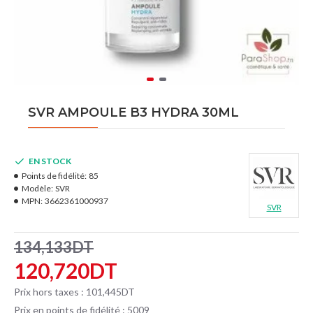
SVR AMPOULE B3 HYDRA 30ML
EN STOCK
Points de fidélité:
85
Modèle:
SVR
MPN:
3662361000937
SVR
134,133DT
120,720DT
Prix hors taxes : 101,445DT
Prix en points de fidélité : 5009