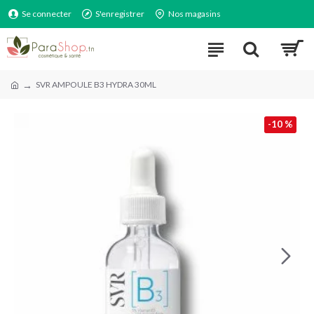
Se connecter
S'enregistrer
Nos magasins
SVR AMPOULE B3 HYDRA 30ML
-10 %