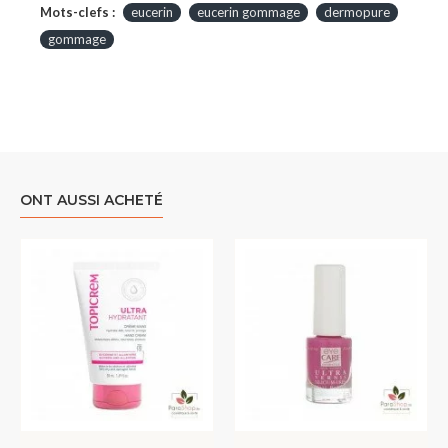
Mots-clefs :
eucerin
eucerin gommage
dermopure
gommage
ONT AUSSI ACHETÉ