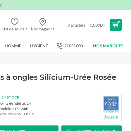
 !
0 article(s) - 0,000DT
List de souhait
Nos magasins
HOMME
HYGIÈNE
21051000
NOS MARQUES
is à ongles Silicium-Urée Rosée
EN STOCK
oints de fidélité:
14
Modèle:
EYE CARE
MPN:
3532663005131
Eye care