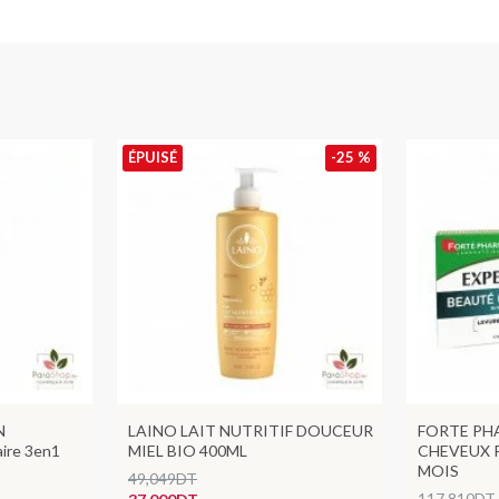
ÉPUISÉ
-25 %
N
LAINO LAIT NUTRITIF DOUCEUR
FORTE PH
ire 3en1
MIEL BIO 400ML
CHEVEUX 
MOIS
49,049DT
117,810DT