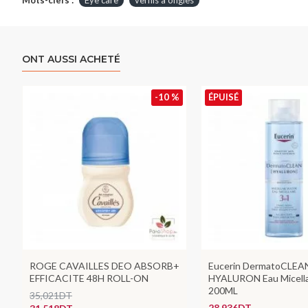
Mots-clefs :
Eye care
vernis à ongles
ONT AUSSI ACHETÉ
-10 %
ÉPUISÉ
ROGE CAVAILLES DEO ABSORB+
Eucerin DermatoCLEA
EFFICACITE 48H ROLL-ON
HYALURON Eau Micella
200ML
35,021DT
28,936DT