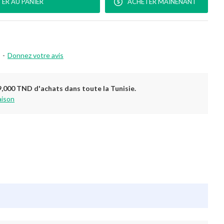
ER AU PANIER
ACHETER MAINENANT
-
Donnez votre avis
9,000 TND d'achats dans toute la Tunisie.
aison