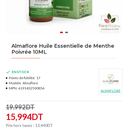
Almaflore Huile Essentielle de Menthe
Poivrée 10ML
EN STOCK
Points de fidélité:
17
Modèle:
Almaflore
MPN:
6191432500856
ALMAFLORE
19,992DT
15,994DT
Prix hors taxes : 13,440DT