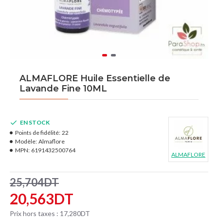
ALMAFLORE Huile Essentielle de
Lavande Fine 10ML
EN STOCK
Points de fidélité:
22
Modèle:
Almaflore
MPN:
6191432500764
ALMAFLORE
25,704DT
20,563DT
Prix hors taxes : 17,280DT