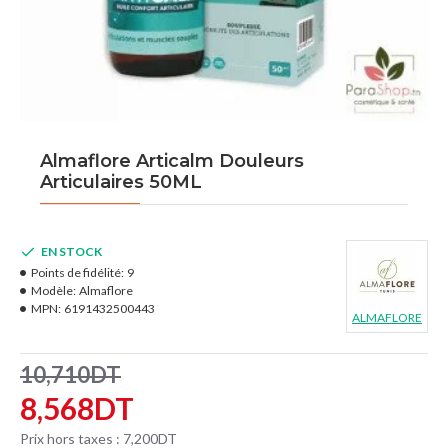
Almaflore Articalm Douleurs
Articulaires 50ML
EN STOCK
Points de fidélité:
9
Modèle:
Almaflore
MPN:
6191432500443
ALMAFLORE
10,710DT
8,568DT
Prix hors taxes : 7,200DT