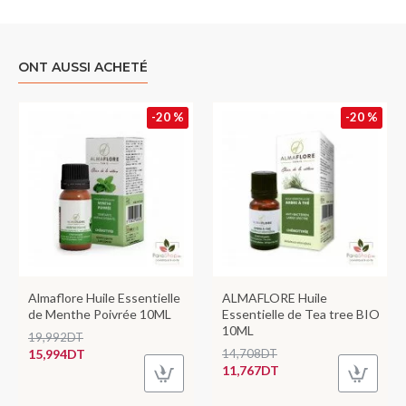
ONT AUSSI ACHETÉ
-20 %
-20 %
Almaflore Huile Essentielle
ALMAFLORE Huile
de Menthe Poivrée 10ML
Essentielle de Tea tree BIO
10ML
19,992DT
15,994DT
14,708DT
11,767DT