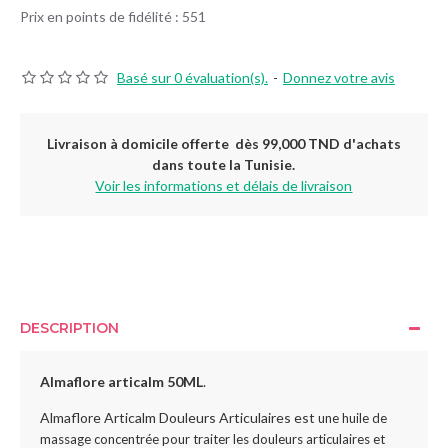
Prix en points de fidélité : 551
Basé sur 0 évaluation(s).
-
Donnez votre avis
Livraison à domicile offerte dès 99,000 TND d'achats
dans toute la Tunisie.
Voir les informations et délais de livraison
DESCRIPTION
Almaflore articalm 50ML
.
Almaflore Articalm Douleurs Articulaires est
une huile de
massage concentrée pour traiter les douleurs articulaires et