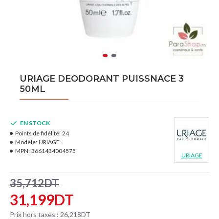
URIAGE DEODORANT PUISSNACE 3
50ML
EN STOCK
Points de fidélité:
24
Modèle:
URIAGE
MPN:
3661434004575
URIAGE
35,712DT
31,199DT
Prix hors taxes : 26,218DT