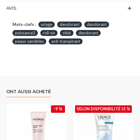
AVIS
Mots-clefs :
uriage
deodorant
deodorant
puissance3
roll-on
stick
deodorant
peaux sensibles
anti-transpirant
ONT AUSSI ACHETÉ
-9 %
SELON DISPONIBILITÉ
-13 %