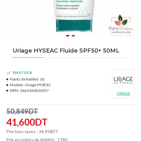
Uriage HYSEAC Fluide SPF50+ 50ML
EN STOCK
Points de fidélité:
30
Modèle:
Uriage HYSÉAC
MPN:
3661434010057
URIAGE
50,849DT
41,600DT
Prix hors taxes : 34,958DT
Prix en points de fidélité : 1740