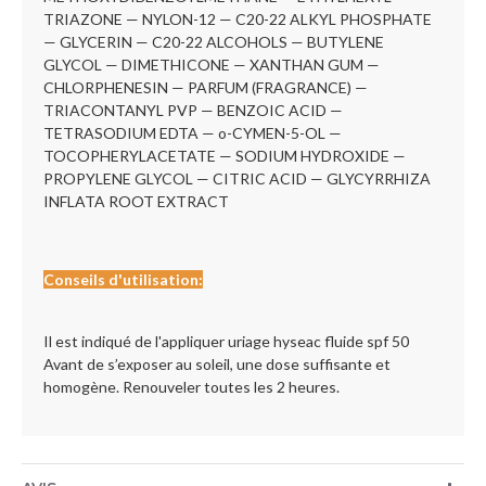
TRIAZONE — NYLON-12 — C20-22 ALKYL PHOSPHATE
— GLYCERIN — C20-22 ALCOHOLS — BUTYLENE
GLYCOL — DIMETHICONE — XANTHAN GUM —
CHLORPHENESIN — PARFUM (FRAGRANCE) —
TRIACONTANYL PVP — BENZOIC ACID —
TETRASODIUM EDTA — o-CYMEN-5-OL —
TOCOPHERYLACETATE — SODIUM HYDROXIDE —
PROPYLENE GLYCOL — CITRIC ACID — GLYCYRRHIZA
INFLATA ROOT EXTRACT
Conseils d'utilisation:
Il est indiqué de l'appliquer uriage hyseac fluide spf 50
Avant de s’exposer au soleil, une dose suffisante et
homogène. Renouveler toutes les 2 heures.