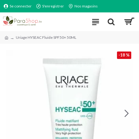
Se connecter
S'enregistrer
Nos magasins
Uriage HYSEAC Fluide SPF50+ 50ML
-18 %