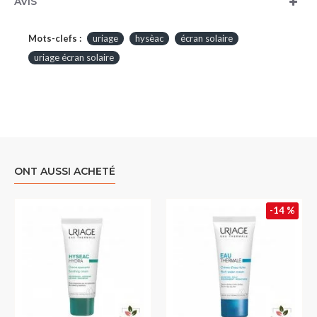
AVIS
Mots-clefs :
uriage
hysèac
écran solaire
uriage écran solaire
ONT AUSSI ACHETÉ
-14 %