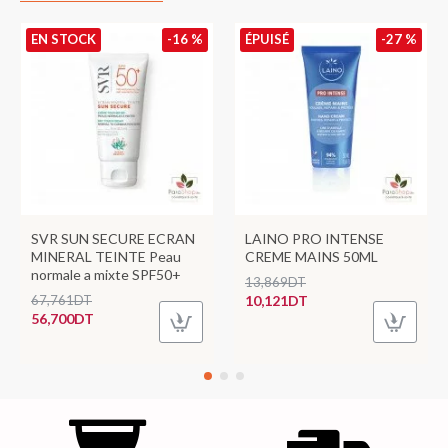
EN STOCK
-16 %
ÉPUISÉ
-27 %
SVR SUN SECURE ECRAN
LAINO PRO INTENSE
MINERAL TEINTE Peau
CREME MAINS 50ML
normale a mixte SPF50+
13,869DT
67,761DT
10,121DT
56,700DT