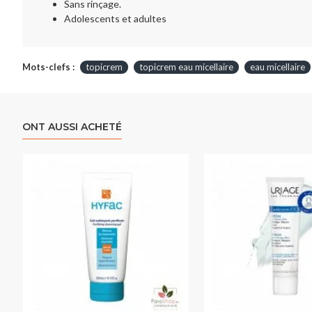
Sans rinçage.
Adolescents et adultes
Mots-clefs :
topicrem
topicrem eau micellaire
eau micellaire
ONT AUSSI ACHETÉ