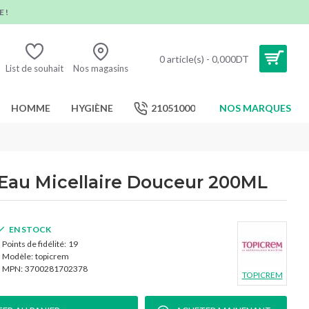
 !
0 article(s) - 0,000DT
List de souhait
Nos magasins
HOMME
HYGIÈNE
21051000
NOS MARQUES
au Micellaire Douceur 200ML
EN STOCK
Points de fidélité:
19
Modèle:
topicrem
MPN:
3700281702378
TOPICREM