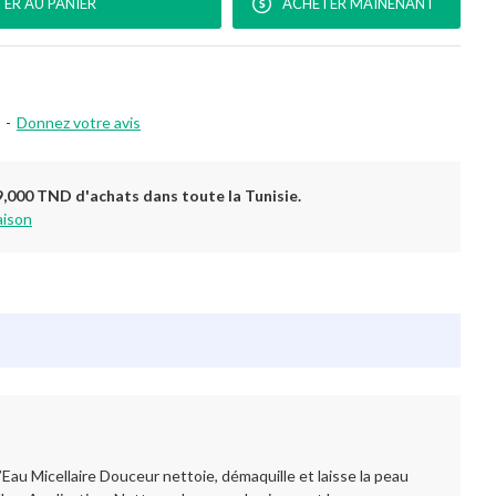
ER AU PANIER
ACHETER MAINENANT
-
Donnez votre avis
9,000 TND d'achats dans toute la Tunisie.
aison
Eau Micellaire Douceur nettoie, démaquille et laisse la peau