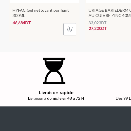
HYFAC Gel nettoyant purifiant
URIAGE BARIEDERM 
300ML
AU CUIVRE ZINC 40M
46,684DT
33,023DT
27,200DT
Livraison rapide
Livraison à domicile en 48 à 72 H
Dès 99 D