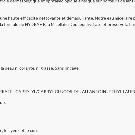
ôle dermatologique et ophtalmologique ainsi que sur porteurs de lentille
e haute efficacité nettoyante et démaquillante. Notre eau micellaire pe
, la formule de HYDRA+ Eau Micellaire Douceur hydrate et préserve la ba
la peau ni collante, ni grasse. Sans rinçage.
APRATE . CAPRYLYL/CAPRYL GLUCOSIDE . ALLANTOIN . ETHYL LAUR
ue.
e, les yeux et le cou.