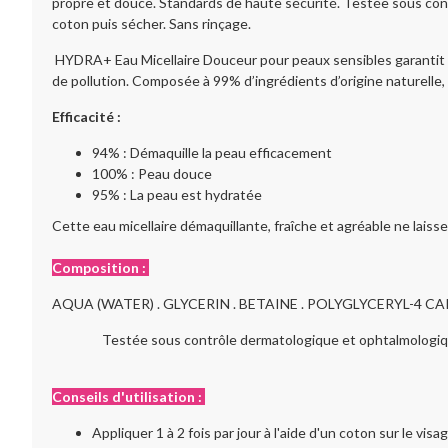
propre et douce. Standards de haute sécurité. Testée sous contr
coton puis sécher. Sans rinçage.
HYDRA+ Eau Micellaire Douceur pour peaux sensibles garantit un
de pollution. Composée à 99% d’ingrédients d’origine naturelle
Efficacité :
94% : Démaquille la peau efficacement
100% : Peau douce
95% : La peau est hydratée
Cette eau micellaire démaquillante, fraîche et agréable ne laisse 
Composition :
AQUA (WATER) . GLYCERIN . BETAINE . POLYGLYCERYL-4 C
Testée sous contrôle dermatologique et ophtalmologiq
Conseils d'utilisation :
Appliquer 1 à 2 fois par jour à l'aide d'un coton sur le visag