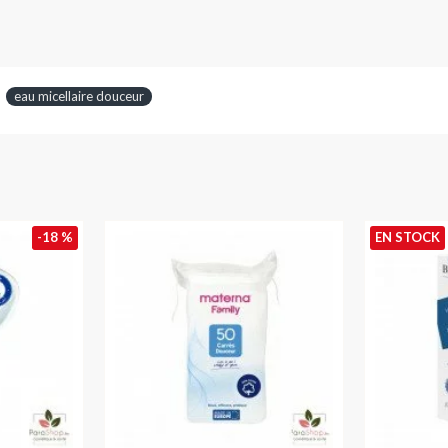
eau micellaire douceur
-18 %
EN STOCK