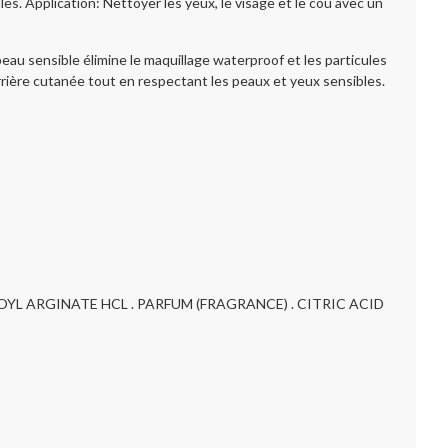
s. Application: Nettoyer les yeux, le visage et le cou avec un
au sensible élimine le maquillage waterproof et les particules
rrière cutanée tout en respectant les peaux et yeux sensibles.
OYL ARGINATE HCL . PARFUM (FRAGRANCE) . CITRIC ACID