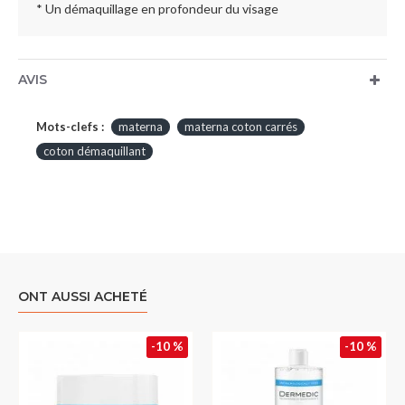
* Un démaquillage en profondeur du visage
AVIS
Mots-clefs :
materna
materna coton carrés
coton démaquillant
ONT AUSSI ACHETÉ
-10 %
-10 %