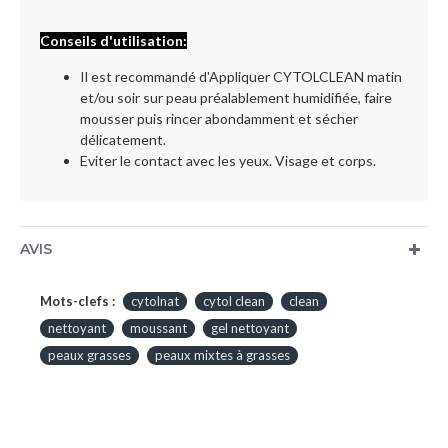
Conseils d'utilisation:
Il est recommandé d'Appliquer CYTOLCLEAN matin
et/ou soir sur peau préalablement humidifiée, faire
mousser puis rincer abondamment et sécher
délicatement.
Eviter le contact avec les yeux. Visage et corps.
AVIS
Mots-clefs :
cytolnat
cytol clean
clean
nettoyant
moussant
gel nettoyant
peaux grasses
peaux mixtes à grasses