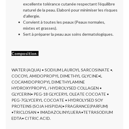
excellente tolérance cutanée respectant l’équilibre
naturel de la peau. Elaboré pour minimiser les risques
d’allergie.
Convient à toutes les peaux (Peaux normales,
mixtes et grasses).
Sert à préparer la peau aux soins dermatologiques.
Composition :
WATER (AQUA) • SODIUM LAUROYL SARCOSINATE •.
COCOYL AMIDOPROPYL DIMETHYL GLYCINE•L
COCAMIDOPROPYL DIMETHYLAMINE
HYDROXYPROPYL / HYDROLYSED COLLAGEN •
GLYCERIN• PEG-18 GLYCERYL OLEATE COCOATE •
PEG-7GLYCERYL COCOATE • HYDROLYSED SOY
PROTEINS (SOJA HISPIDA)• FRAGRANCE(PARFUM)
•TRICLOSAN • IMADAZOLINYLUERA•TETRASODIUM
EDTA• CITRIC ACID.