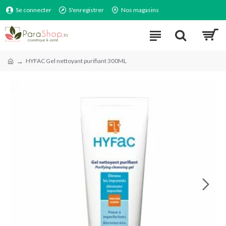
Se connecter
S'enregistrer
Nos magasins
HYFAC Gel nettoyant purifiant 300ML