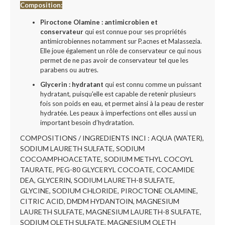
Composition:
Piroctone Olamine : antimicrobien et
conservateur
qui est connue pour ses propriétés
antimicrobiennes notamment sur P.acnes et Malassezia.
Elle joue également un rôle de conservateur ce qui nous
permet de ne pas avoir de conservateur tel que les
parabens ou autres.
Glycerin : hydratant
qui est connu comme un puissant
hydratant, puisqu'elle est capable de retenir plusieurs
fois son poids en eau, et permet ainsi à la peau de rester
hydratée. Les peaux à imperfections ont elles aussi un
important besoin d’hydratation.
COMPOSITIONS / INGREDIENTS INCI : AQUA (WATER),
SODIUM LAURETH SULFATE, SODIUM
COCOAMPHOACETATE, SODIUM METHYL COCOYL
TAURATE, PEG-80 GLYCERYL COCOATE, COCAMIDE
DEA, GLYCERIN, SODIUM LAURETH-8 SULFATE,
GLYCINE, SODIUM CHLORIDE, PIROCTONE OLAMINE,
CITRIC ACID, DMDM HYDANTOIN, MAGNESIUM
LAURETH SULFATE, MAGNESIUM LAURETH-8 SULFATE,
SODIUM OLETH SULFATE, MAGNESIUM OLETH