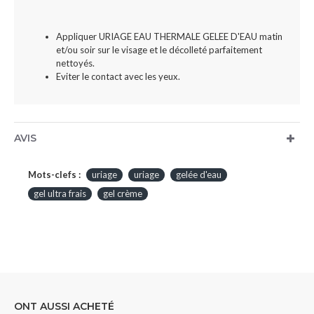
Appliquer URIAGE EAU THERMALE GELEE D'EAU matin
et/ou soir sur le visage et le décolleté parfaitement
nettoyés.
Eviter le contact avec les yeux.
AVIS
Mots-clefs :
uriage
uriage
gelée d'eau
gel ultra frais
gel crème
ONT AUSSI ACHETÉ