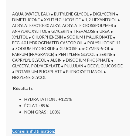
AQUA (WATER, EAU) ● BUTYLENE GLYCOL ● DIGLYCERIN ●
DIMETHICONE ● XYLITYLGLUCOSIDE ● 1,2-HEXANEDIOL ●
ACRYLATES/C10-30 ALKYL ACRYLATE CROSSPOLYMER ●
ANHYDROXYLITOL ● GLYCERIN ● TREHALOSE ● UREA ●
XYLITOL ● CHLORPHENESIN ● SODIUM HYALURONATE ●
PEG-40 HYDROGENATED CASTOR OIL ● POLYSILICONE-11
● SODIUM HYDROXIDE ● GLUCOSE ● o-CYMEN-5-OL ●
PARFUM (FRAGRANCE) ● PENTYLENE GLYCOL ● SERINE ●
CAPRYLYL GLYCOL ● ALGIN ● DISODIUM PHOSPHATE ●
GLYCERYL POLYACRYLATE ● PULLULAN ● DECYL GLUCOSIDE
● POTASSIUM PHOSPHATE ● PHENOXYETHANOL ●
HEXYLENE GLYCOL
Résultats
HYDRATATION : +121%
ÉCLAT : 89%
NON GRAS : 100%
Conseils d'Utilisation: