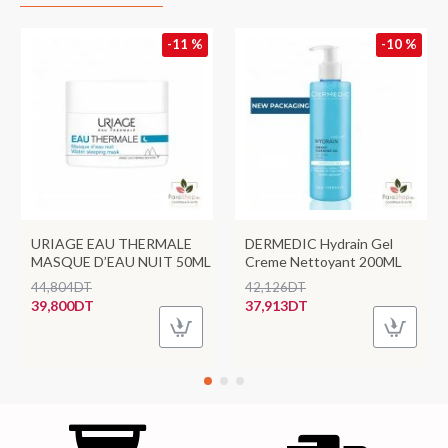
-11 %
-10 %
URIAGE EAU THERMALE
DERMEDIC Hydrain Gel
MASQUE D’EAU NUIT 50ML
Creme Nettoyant 200ML
44,804DT
42,126DT
39,800DT
37,913DT