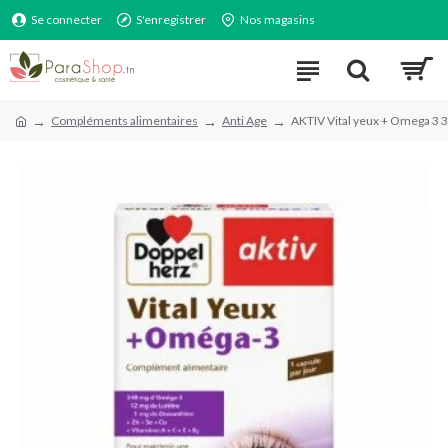
Se connecter
S'enregistrer
Nos magasins
Compléments alimentaires
Anti Age
AKTIV Vital yeux + Omega 3