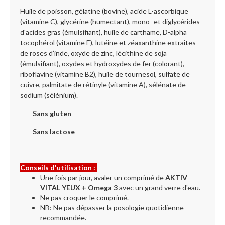
Huile de poisson, gélatine (bovine), acide L-ascorbique
(vitamine C), glycérine (humectant), mono- et diglycérides
d'acides gras (émulsifiant), huile de carthame, D-alpha
tocophérol (vitamine E), lutéine et zéaxanthine extraites
de roses d’inde, oxyde de zinc, lécithine de soja
(émulsifiant), oxydes et hydroxydes de fer (colorant),
riboflavine (vitamine B2), huile de tournesol, sulfate de
cuivre, palmitate de rétinyle (vitamine A), sélénate de
sodium (sélénium).
Sans gluten
Sans lactose
Conseils d'utilisation :
Une fois par jour, avaler un comprimé de
AKTIV
VITAL YEUX + Omega 3
avec un grand verre d'eau.
Ne pas croquer le comprimé.
NB: Ne pas dépasser la posologie quotidienne
recommandée.