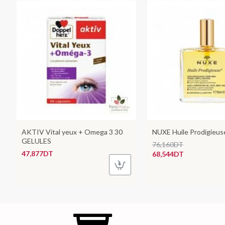
AKTIV Vital yeux + Omega 3 30
NUXE Huile Prodigieu
GELULES
76,160DT
47,877DT
68,544DT