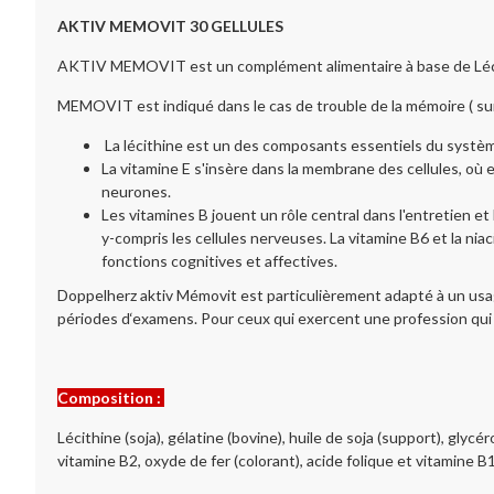
AKTIV MEMOVIT 30 GELLULES
AKTIV MEMOVIT est un complément alimentaire à base de Léci
MEMOVIT est indiqué dans le cas de trouble de la mémoire ( surmen
La lécithine est un des composants essentiels du système
La vitamine E s'insère dans la membrane des cellules, où el
neurones.
Les vitamines B jouent un rôle central dans l'entretien e
y-compris les cellules nerveuses. La vitamine B6 et la n
fonctions cognitives et affectives.
Doppelherz aktiv Mémovit est particulièrement adapté à un usage
périodes d‘examens. Pour ceux qui exercent une profession qui 
Composition :
Lécithine (soja), gélatine (bovine), huile de soja (support), glyc
vitamine B2, oxyde de fer (colorant), acide folique et vitamine B