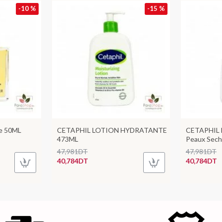
-10 %
-15 %
se 50ML
CETAPHIL LOTION HYDRATANTE
CETAPHIL
473ML
Peaux Sech
47,981DT
47,981DT
40,784DT
40,784DT