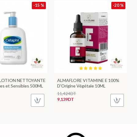
-15 %
-20 %
 LOTION NETTOYANTE
ALMAFLORE VITAMINE E 100%
es et Sensibles 500ML
D'Origine Végétale 10ML
11,424DT
9,139DT