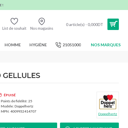
 !
0 article(s) - 0,000DT
List de souhait
Nos magasins
HOMME
HYGIÈNE
21051000
NOS MARQUES
0 GELLULES
ÉPUISÉ
Points de fidélité:
25
Modèle:
Doppelhertz
MPN:
4009932414707
Doppelhertz