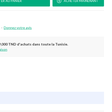
ER AU PANIER
ACHETER MAINENANT
-
Donnez votre avis
9,000 TND d'achats dans toute la Tunisie.
aison