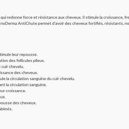
qui redonne force et résistance aux cheveux. Il stimule la croissance, fre
 InoDerma AntiChute permet d’avoir des cheveux fortifiés, résistants, nou
timule leur repousse.
tion des follicules pileux.
 cuir chevelu.
roissance des cheveux.
ule la circulation sanguine du cuir chevelu.
nt la circulation sanguine.
leur croissance.
eux.
repousse des cheveux.
abimés.