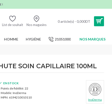
 !
0 article(s) - 0,000DT
List de souhait
Nos magasins
HOMME
HYGIÈNE
21051000
NOS MARQUES
UTE SOIN CAPILLAIRE 100ML
EN STOCK
Points de fidélité:
22
Modèle:
InoDerma
MPN:
6194210010110
InoDerma