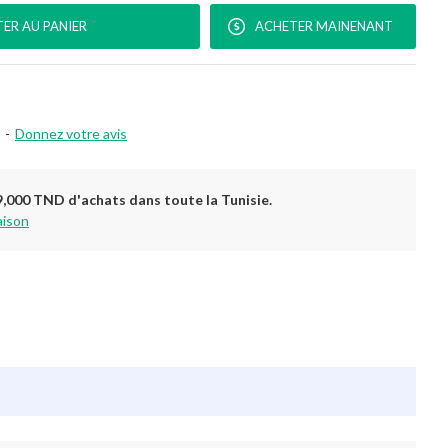
ER AU PANIER
ACHETER MAINENANT
-
Donnez votre avis
9,000 TND d'achats dans toute la Tunisie.
aison