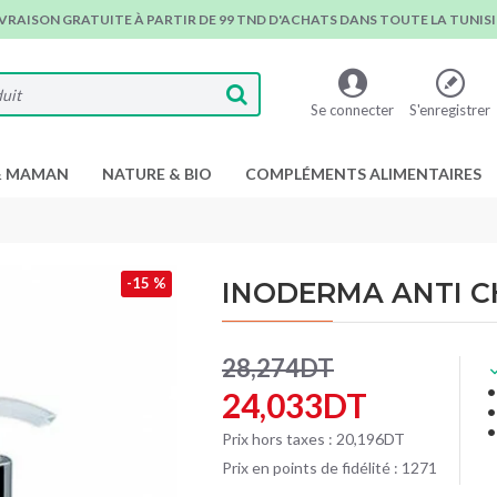
IVRAISON GRATUITE À PARTIR DE 99 TND D'ACHATS DANS TOUTE LA TUNISIE
Se connecter
S'enregistrer
& MAMAN
NATURE & BIO
COMPLÉMENTS ALIMENTAIRES
-15 %
INODERMA ANTI CH
28,274DT
24,033DT
Prix hors taxes : 20,196DT
Prix en points de fidélité : 1271