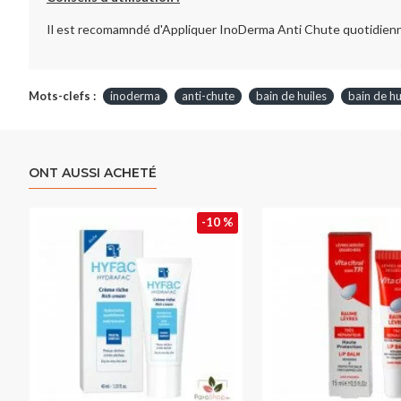
Il est recomamndé d'Appliquer InoDerma Anti Chute quotidienn
Mots-clefs :
inoderma
anti-chute
bain de huiles
bain de hu
ONT AUSSI ACHETÉ
-10 %