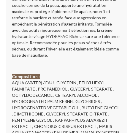
couche cornée de la peau, apporte une hydratation
maximale et protège l’épiderme. Elle apaise, nourrit et
renforce la barrière cutanée face aux agressions en
empêchant la pénétration d’agents irritants. Formulée
avec des actifs rigoureusement sélectionnés, la crème
hydratante visage HYDRAFAC Riche assure une tolérance
optimale. Recommandée pour les peaux sèches à très
sèches, ou durant l’hiver, elle est également idéale comme
base de maquillage.
Composition :
AQUA (WATER) / EAU , GLYCERIN , ETHYLHEXYL
PALMITATE , PROPANEDIOL , GLYCERYL STEARATE ,
OCTYLDODECANOL , CETEARYL ALCOHOL ,
HYDROGENATED PALM KERNEL GLYCERIDES ,
HYDROGENATED VEGETABLE OIL , BUTYLENE GLYCOL
, DIMETHICONE , GLYCERYL STEARATE CITRATE ,
PENTYLENE GLYCOL , KAPPAPHYCUS ALVAREZII
EXTRACT , CHONDRUS CRISPUS EXTRACT , MARIS
AQUA (SEA WATER) / EAU DE MER , MALVA SYLVESTRIS