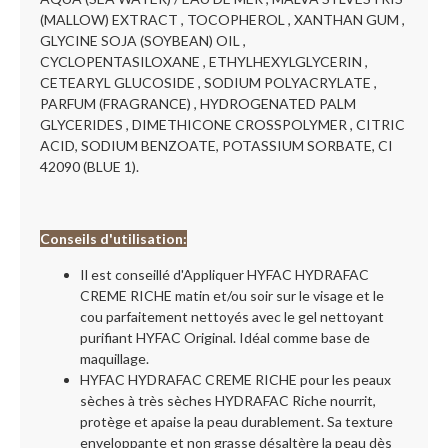
(MALLOW) EXTRACT , TOCOPHEROL , XANTHAN GUM ,
GLYCINE SOJA (SOYBEAN) OIL ,
CYCLOPENTASILOXANE , ETHYLHEXYLGLYCERIN ,
CETEARYL GLUCOSIDE , SODIUM POLYACRYLATE ,
PARFUM (FRAGRANCE) , HYDROGENATED PALM
GLYCERIDES , DIMETHICONE CROSSPOLYMER , CITRIC
ACID, SODIUM BENZOATE, POTASSIUM SORBATE, CI
42090 (BLUE 1).
Conseils d'utilisation:
Il est conseillé d'Appliquer HYFAC HYDRAFAC
CREME RICHE matin et/ou soir sur le visage et le
cou parfaitement nettoyés avec le gel nettoyant
purifiant HYFAC Original. Idéal comme base de
maquillage.
HYFAC HYDRAFAC CREME RICHE pour les peaux
sèches à très sèches HYDRAFAC Riche nourrit,
protège et apaise la peau durablement. Sa texture
enveloppante et non grasse désaltère la peau dès