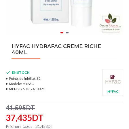
HYFAC HYDRAFAC CREME RICHE
40ML
EN STOCK
Points de fidélité:
32
Modèle:
HYFAC
MPN:
3760137430091
HYFAC
41,595DT
37,435DT
Prix hors taxes : 31,458DT