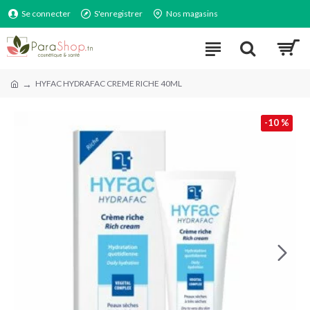
Se connecter
S'enregistrer
Nos magasins
HYFAC HYDRAFAC CREME RICHE 40ML
-10 %