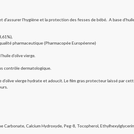
et d'assurer l'hygiène et la protection des fesses de bébé. A base d’huil
8,61%),
 de qualité pharmaceutique (Pharmacopée Européenne)
’huile d’olive vierge.
ous contrôle dermatologique.
le d’olive vierge hydrate et adoucit. Le film gras protecteur laissé par cet
eurs.
e Carbonate, Calcium Hydroxyde, Peg-8, Tocopherol, Ethylhexylglycerin, A