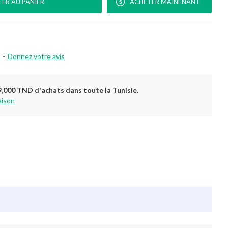
ER AU PANIER
ACHETER MAINENANT
-
Donnez votre avis
9,000 TND d'achats dans toute la Tunisie.
aison