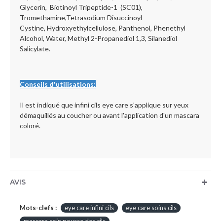
Glycerin, Biotinoyl Tripeptide-1 (SC01),
Tromethamine,Tetrasodium Disuccinoyl
Cystine, Hydroxyethylcellulose, Panthenol, Phenethyl
Alcohol, Water, Methyl 2-Propanediol 1,3, Silanediol
Salicylate.
Conseils d'utilisations:
Il est indiqué que infini cils eye care s'applique sur yeux
démaquillés au coucher ou avant l'application d'un mascara
coloré.
AVIS
Mots-clefs :
eye care infini cils
eye care soins cils