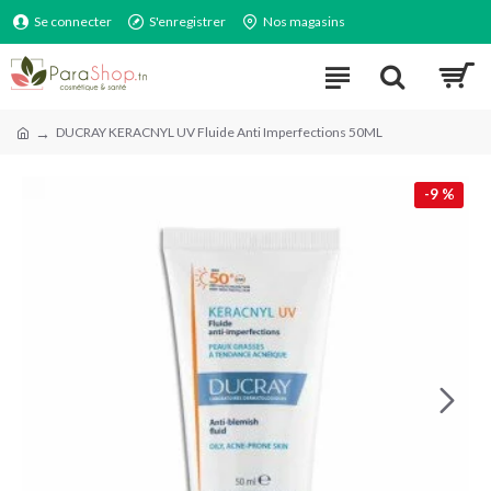
Se connecter
S'enregistrer
Nos magasins
DUCRAY KERACNYL UV Fluide Anti Imperfections 50ML
-9 %