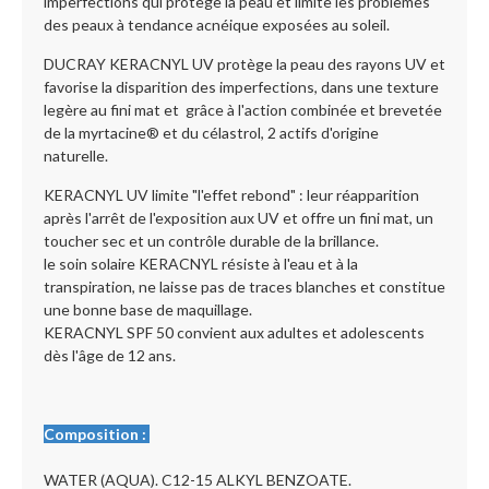
imperfections qui protège la peau et limite les problèmes
des peaux à tendance acnéique exposées au soleil.
DUCRAY KERACNYL UV protège la peau des rayons UV et
favorise la disparition des imperfections, dans une texture
legère au fini mat et grâce à l'action combinée et brevetée
de la myrtacine® et du célastrol, 2 actifs d'origine
naturelle.
KERACNYL UV limite "l'effet rebond" : leur réapparition
après l'arrêt de l'exposition aux UV et offre un fini mat, un
toucher sec et un contrôle durable de la brillance.
le soin solaire KERACNYL résiste à l'eau et à la
transpiration, ne laisse pas de traces blanches et constitue
une bonne base de maquillage.
KERACNYL SPF 50 convient aux adultes et adolescents
dès l'âge de 12 ans.
Composition :
WATER (AQUA). C12-15 ALKYL BENZOATE.