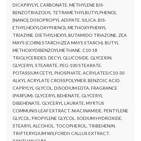
DICAPRYLYL CARBONATE. METHYLENE BIS-
BENZOTRIAZOLYL TETRAMETHYLBUTYLPHENOL
[NANO]. DIISOPROPYL ADIPATE. SILICA. BIS-
ETHYLHEXYLOXYPHENOL METHOXYPHENYL
TRIAZINE. DIETHYLHEXYL BUTAMIDO TRIAZONE. ZEA
MAYS (CORN) STARCH (ZEA MAYS STARCH). BUTYL
METHOXYDIBENZOYLMETHANE. C10-18
TRIGLYCERIDES. DECYL GLUCOSIDE. GLYCERIN.
GLYCERYL STEARATE. PEG-100 STEARATE.
POTASSIUM CETYL PHOSPHATE. ACRYLATES/C10-30
ALKYL ACRYLATE CROSSPOLYMER. BENZOIC ACID.
CAPRYLYL GLYCOL. DISODIUM EDTA. FRAGRANCE
(PARFUM). GLYCERYL BEHENATE. GLYCERYL
DIBEHENATE. GLYCERYL LAURATE. MYRTUS
COMMUNIS LEAF EXTRACT. NIACINAMIDE. PENTYLENE
GLYCOL. PROPYLENE GLYCOL. SODIUM HYDROXIDE.
STEARYL ALCOHOL. TOCOPHEROL. TRIBEHENIN.
TRIPTERYGIUM WILFORDII CALLUS EXTRACT.
XANTHAN GUM