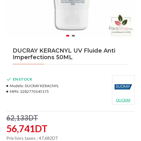
DUCRAY KERACNYL UV Fluide Anti
Imperfections 50ML
EN STOCK
Modèle:
DUCRAY KERACNYL
MPN:
3282770145175
DUCRAY
62,133DT
56,741DT
Prix hors taxes : 47,682DT