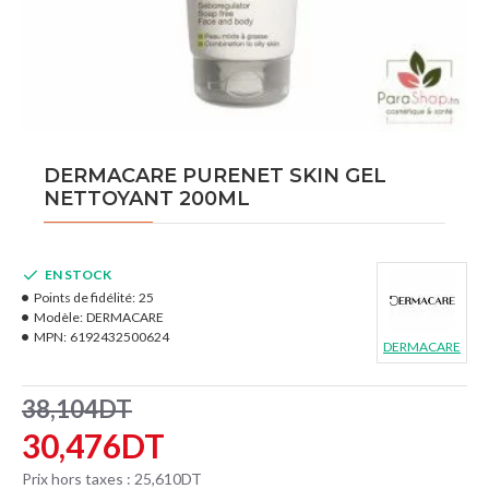
DERMACARE PURENET SKIN GEL
NETTOYANT 200ML
EN STOCK
Points de fidélité:
25
Modèle:
DERMACARE
MPN:
6192432500624
DERMACARE
38,104DT
30,476DT
Prix hors taxes : 25,610DT