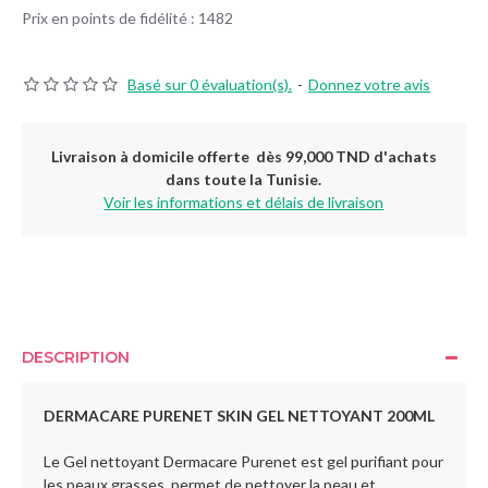
Prix en points de fidélité : 1482
Basé sur 0 évaluation(s).
-
Donnez votre avis
Livraison à domicile offerte dès 99,000 TND d'achats
dans toute la Tunisie.
Voir les informations et délais de livraison
DESCRIPTION
DERMACARE PURENET SKIN GEL NETTOYANT 200ML
Le Gel nettoyant Dermacare Purenet est gel purifiant pour
les peaux grasses permet de nettoyer la peau et