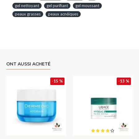
gel nettoyant
gel purifiant
gel moussant
peaux grasses
peaux acnéiques
ONT AUSSI ACHETÉ
-15 %
-13 %