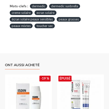
Mots-clefs :
dermedic
dermedic sunbrella
creme solaire
ecran solaire
écran solaire peaux sensibles
peaux grasses
peaux mixtes
toucher sec
ONT AUSSI ACHETÉ
-19 %
ÉPUISÉ