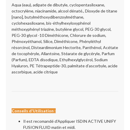
Aqua (eau), adipate de dibutyle, cyclopentasiloxane,
octocrylène, niacinamide, alcool dénaté., Dioxyde de titane
[nano], butylméthoxydibenzoylméthane,
cyclohexasiloxane, bis-éthylhexyloxyphénol
méthoxyphényl triazine, butylène glycol, PEG-30 glycol,
PEG-30 glycol -10 Diméthicone, Chlorure de sodium,
Phénoxyéthanol, Silice, Diméthicone, Phényléthyl
résorcinol, Disteardimonium Hectorite, Panthénol, Acétate
de tocophéryle, Allantoïne, Stéarate de glycéryle, Parfum
(Parfum), EDTA disodique, Ethylhexylglycérol, Sodium
Hyaluron, PE Tétrapeptide-30, palmitate d'ascorbyle, acide
ascorbique, acide citrique
Conseils d'Utilisation :
Il est recomandé d'Appliquer ISDIN ACTIVE UNIFY
FUSION FLUID matin et midi.