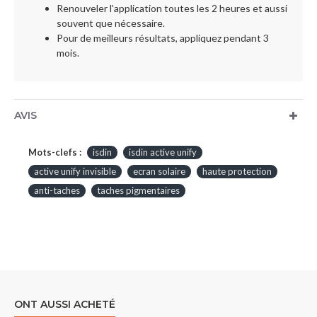
Renouveler l'application toutes les 2 heures et aussi
souvent que nécessaire.
Pour de meilleurs résultats, appliquez pendant 3
mois.
AVIS
Mots-clefs :
isdin
isdin active unify
active unify invisible
ecran solaire
haute protection
anti-taches
taches pigmentaires
ONT AUSSI ACHETÉ