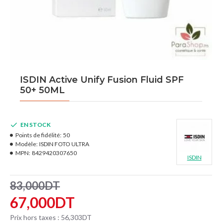
ISDIN Active Unify Fusion Fluid SPF
50+ 50ML
EN STOCK
Points de fidélité:
50
Modèle:
ISDIN FOTO ULTRA
MPN:
8429420307650
ISDIN
83,000DT
67,000DT
Prix hors taxes : 56,303DT