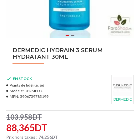
DERMEDIC HYDRAIN 3 SERUM
HYDRATANT 30ML
EN STOCK
Points de fidélité:
66
Modèle:
DERMEDIC
MPN:
5906739783199
DERMEDIC
103,958DT
88,365DT
Prix hors taxes : 74,256DT