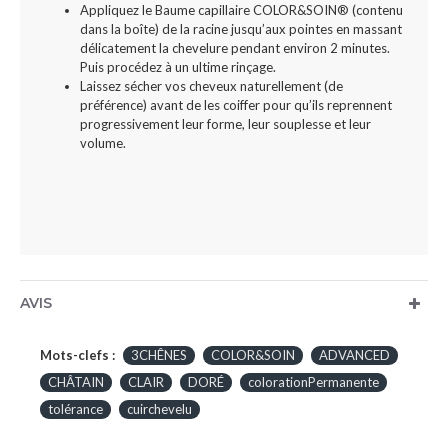
Appliquez le Baume capillaire COLOR&SOIN® (contenu
dans la boîte) de la racine jusqu’aux pointes en massant
délicatement la chevelure pendant environ 2 minutes.
Puis procédez à un ultime rinçage.
Laissez sécher vos cheveux naturellement (de
préférence) avant de les coiffer pour qu’ils reprennent
progressivement leur forme, leur souplesse et leur
volume.
AVIS
Mots-clefs :
3CHÊNES
COLOR&SOIN
ADVANCED
CHÂTAIN
CLAIR
DORÉ
colorationPermanente
tolérance
cuirchevelu