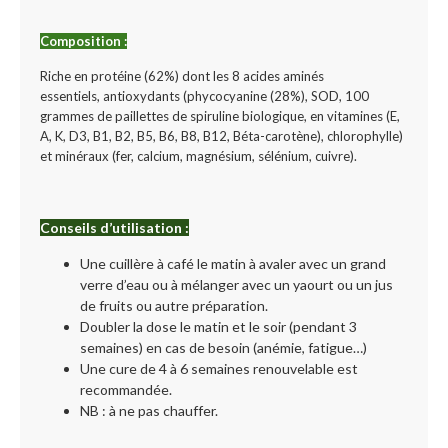
Composition :
Riche en protéine (62%) dont les 8 acides aminés
essentiels,
antioxydants (phycocyanine (28%), SOD,
100
grammes de paillettes de spiruline biologique,
en vitamines (E,
A, K, D3, B1, B2, B5, B6, B8, B12, Béta-carotène), chlorophylle)
et minéraux (fer, calcium, magnésium, sélénium, cuivre).
Conseils d’utilisation :
Une cuillère à café le matin à avaler avec un grand
verre d’eau ou à mélanger avec un yaourt ou un jus
de fruits ou autre préparation.
Doubler la dose le matin et le soir (pendant 3
semaines) en cas de besoin (anémie, fatigue…)
Une cure de 4 à 6 semaines renouvelable est
recommandée.
NB : à ne pas chauffer.