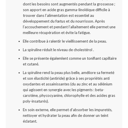
dont les besoins sont augmentés pendant la grossesse ;
son apport en acide gras gamma-linoléique difficile à
trouver dans l’alimentation est essentiel au
développement du fœtus et du nourrisson. Après
l’accouchement et pendant l’allaitement elle permet une
meilleure récupération et évite la fatigue.
Elle contribue à ralentir le vieillissement de la peau.
La spiruline réduit le niveau de cholestérol .
Elle se présente égalemlent comme un tonifiant capillaire
et cutané.
La spiruline rend la peau plus belle, améliore sa fermeté
et son élasticité (antiride) grâce à ses propriétés anti
oxydantes et assainissantes (du au zinc et au sélénium
qui agissent en synergie avec les pigments : beta-
carotène, phycocyanine, chlorophylle et des acides gras
poly-insaturés).
En soin externe, elle permet d’absorber les impuretés,
nettoyer et hydrater la peau afin de donner un teint
éclatant.