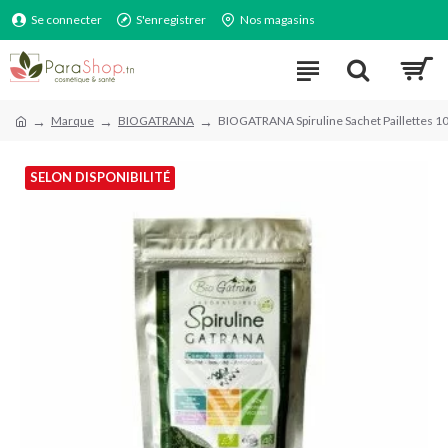
Se connecter
S'enregistrer
Nos magasins
Marque
BIOGATRANA
BIOGATRANA Spiruline Sachet Paillettes 
SELON DISPONIBILITÉ