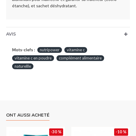
étanche), et sachet déshydratant.
AVIS
Mots-clefs :
nutripower
vitamine c
vitamine c en poudre
complément alimentaire
naturellle
ONT AUSSI ACHETÉ
-30 %
-10 %