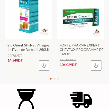
Bio Orient SlimNat Vinaigre
FORTE PHARMA EXPERT
de Figue de Barbarie 250ML
CHEVEUX PROGRAMME DE
3 MOIS
20,782DT
14,548DT
117,810DT
106,029DT