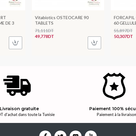
ERT
Vitabiotics OSTEOCARE 90
FORCAPIL
E DE 3
TABLETS
60 GELLUL
71,111DT
55,897DT
49,778DT
50,307DT
Livraison gratuite
Paiement 100% sécu
T d'achat dans toute la Tunisie
Paiement à la livraiso