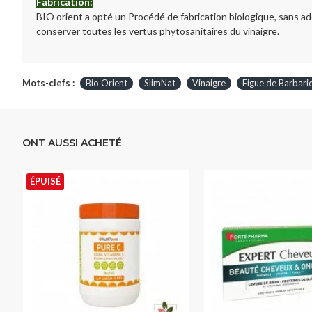
Fabrication:
BIO orient a opté un Procédé de fabrication biologique, sans addi
conserver toutes les vertus phytosanitaires du vinaigre.
Mots-clefs :
Bio Orient
SlimNat
Vinaigre
Figue de Barbari
ONT AUSSI ACHETÉ
ÉPUISÉ