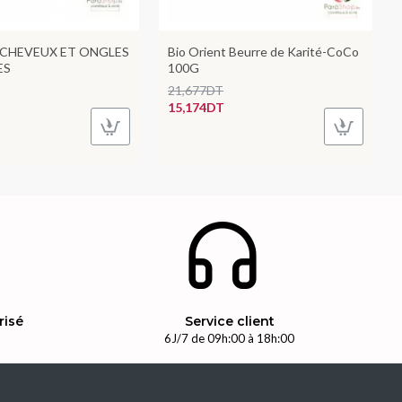
 CHEVEUX ET ONGLES
Bio Orient Beurre de Karité-CoCo
ES
100G
21,677DT
15,174DT
risé
Service client
n
6J/7 de 09h:00 à 18h:00