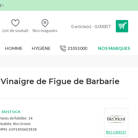
 !
0 article(s) - 0,000DT
List de souhait
Nos magasins
HOMME
HYGIÈNE
21051000
NOS MARQUES
 Vinaigre de Figue de Barbarie
EN STOCK
oints de fidélité:
14
Modèle:
Bio Orient
MPN:
6191450601818
BIO ORIENT