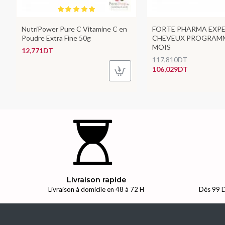
NutriPower Pure C Vitamine C en
FORTE PHARMA EXP
Poudre Extra Fine 50g
CHEVEUX PROGRAMM
MOIS
12,771DT
117,810DT
106,029DT
Livraison rapide
Livraison à domicile en 48 à 72 H
Dès 99 D