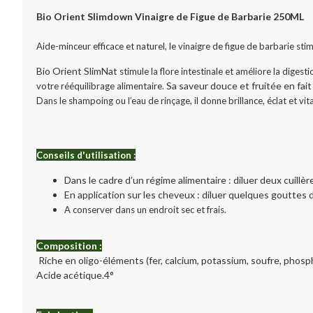
Bio Orient Slimdown Vinaigre de Figue de Barbarie 250ML
Aide-minceur efficace et naturel, le vinaigre de figue de barbarie stim
Bio Orient SlimNat
stimule la flore intestinale et améliore la digesti
Sa saveur douce et fruitée en fait
votre rééquilibrage alimentaire.
Dans le s
hampoing ou l’eau de rinçage, il donne brillance, éclat et vit
Conseils d'utilisation :
Dans le cadre d’un régime alimentaire : diluer deux cuillèr
En application sur les cheveux : diluer quelques gouttes 
A conserver dans un endroit sec et frais.
Composition :
Riche en oligo-éléments (fer, calcium, potassium, soufre, phosph
Acide acétique.4°