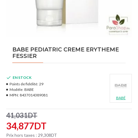
BABE PEDIATRIC CREME ERYTHEME
FESSIER
EN STOCK
Points de fidélité:
29
Modèle:
BABE
MPN:
8437014389081
BABÉ
41,031DT
34,877DT
Prix hors taxes : 29,308DT