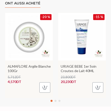
ONT AUSSI ACHETÉ
-20 %
-15 %
ALMAFLORE Argile Blanche
URIAGE BEBE 1er Soin
100Gr
Croutes de Lait 40ML
5,712DT
23,800DT
4,570DT
20,230DT