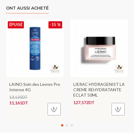
ONT AUSSI ACHETÉ
ÉPUISÉ
-15 %
LAINO Soin des Levres Pro
LIERAC HYDRAGENIST LA
Intense 4G
CREME REHYDRATANTE
ECLAT 50ML
13,130DT
127,572DT
11,161DT