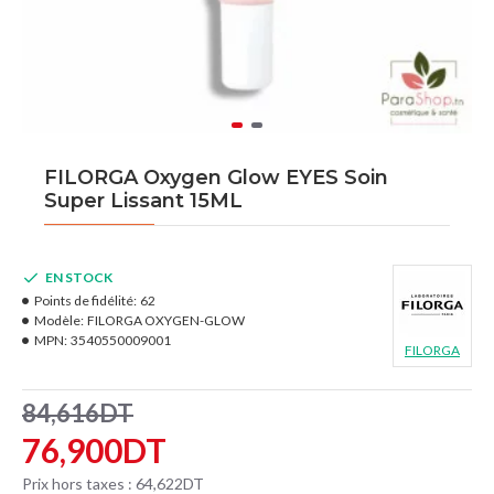
FILORGA Oxygen Glow EYES Soin
Super Lissant 15ML
EN STOCK
Points de fidélité:
62
Modèle:
FILORGA OXYGEN-GLOW
MPN:
3540550009001
FILORGA
84,616DT
76,900DT
Prix hors taxes : 64,622DT