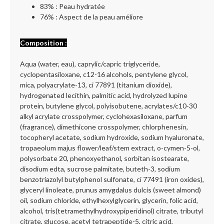
83% : Peau hydratée
76% : Aspect de la peau améliore
Composition :
Aqua (water, eau), caprylic/capric triglyceride,
cyclopentasiloxane, c12-16 alcohols, pentylene glycol,
mica, polyacrylate-13, ci 77891 (titanium dioxide),
hydrogenated lecithin, palmitic acid, hydrolyzed lupine
protein, butylene glycol, polyisobutene, acrylates/c10-30
alkyl acrylate crosspolymer, cyclohexasiloxane, parfum
(fragrance), dimethicone crosspolymer, chlorphenesin,
tocopheryl acetate, sodium hydroxide, sodium hyaluronate,
tropaeolum majus flower/leaf/stem extract, o-cymen-5-ol,
polysorbate 20, phenoxyethanol, sorbitan isostearate,
disodium edta, sucrose palmitate, buteth-3, sodium
benzotriazolyl butylphenol sulfonate, ci 77491 (iron oxides),
glyceryl linoleate, prunus amygdalus dulcis (sweet almond)
oil, sodium chloride, ethylhexylglycerin, glycerin, folic acid,
alcohol, tris(tetramethylhydroxypiperidinol) citrate, tributyl
citrate, glucose, acetyl tetrapeptide-5, citric acid,