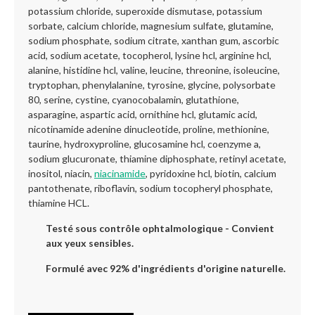
potassium chloride, superoxide dismutase, potassium
sorbate, calcium chloride, magnesium sulfate, glutamine,
sodium phosphate, sodium citrate, xanthan gum, ascorbic
acid, sodium acetate, tocopherol, lysine hcl, arginine hcl,
alanine, histidine hcl, valine, leucine, threonine, isoleucine,
tryptophan, phenylalanine, tyrosine, glycine, polysorbate
80, serine, cystine, cyanocobalamin, glutathione,
asparagine, aspartic acid, ornithine hcl, glutamic acid,
nicotinamide adenine dinucleotide, proline, methionine,
taurine, hydroxyproline, glucosamine hcl, coenzyme a,
sodium glucuronate, thiamine diphosphate, retinyl acetate,
inositol, niacin,
niacinamide
, pyridoxine hcl, biotin, calcium
pantothenate, riboflavin, sodium tocopheryl phosphate,
thiamine HCL.
Testé sous contrôle ophtalmologique - Convient
aux yeux sensibles.
Formulé avec 92% d'ingrédients d'origine naturelle.