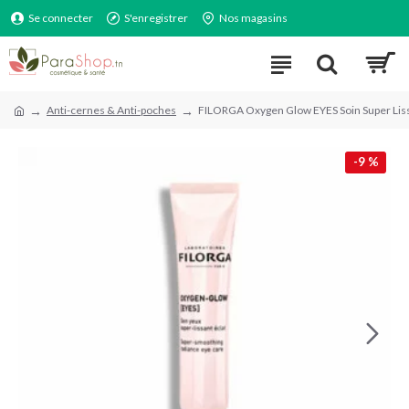
Se connecter
S'enregistrer
Nos magasins
Anti-cernes & Anti-poches
FILORGA Oxygen Glow EYES Soin Super Lis
-9 %