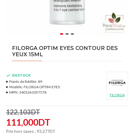
FILORGA OPTIM EYES CONTOUR DES
YEUX 15ML
EN STOCK
Points de fidélité:
89
Modèle:
FILORGA OPTIM-EYES
MPN:
3401361057578
FILORGA
122,103DT
111,000DT
Prix hors taxes : 93,277DT