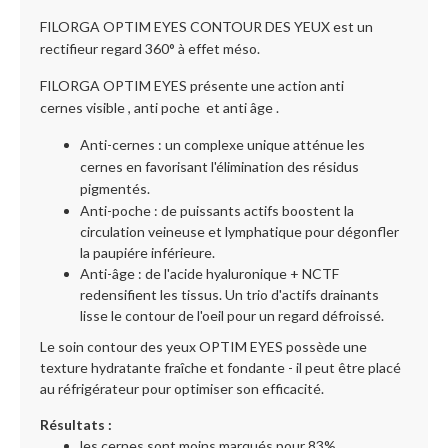
FILORGA OPTIM EYES CONTOUR DES YEUX est un
rectifieur regard 360° à effet méso.
FILORGA OPTIM EYES présente une action anti
cernes visible , anti poche et anti âge .
Anti-cernes : un complexe unique atténue les
cernes en favorisant l'élimination des résidus
pigmentés.
Anti-poche : de puissants actifs boostent la
circulation veineuse et lymphatique pour dégonfler
la paupiére inférieure.
Anti-âge : de l'acide hyaluronique + NCTF
redensifient les tissus. Un trio d'actifs drainants
lisse le contour de l'oeil pour un regard défroissé.
Le soin contour des yeux OPTIM EYES possède une
texture hydratante fraîche et fondante - il peut être placé
au réfrigérateur pour optimiser son efficacité.
Résultats :
les cernes sont moins marqués pour 83%