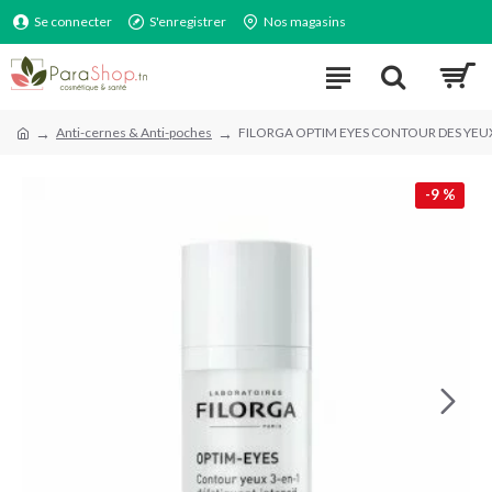
Se connecter
S'enregistrer
Nos magasins
Anti-cernes & Anti-poches
FILORGA OPTIM EYES CONTOUR DES YEU
-9 %