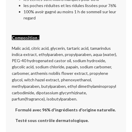
les poches réduites et les ridules lissées pour 76%
100% avoir gagné au moins 1 h de sommeil sur leur
regard
Composition :
Malic acid, citric acid, glycerin, tartaric acid, tamarindus
indica extract,
ethylparaben, propylparaben,
aqua (water),
PEG-40 hydrogenated castor oil, sodium hydroxide,
glycolic acid,
sodium chloride, papain, sodium carbomer,
carbomer,
anthemis nobilis flower extract, propylene
glycol, witch hazel extract,
phenoxyethanol,
methylparaben, butylparaben,
ethyl dimethylaminopropyl
carbodimide, dipotassium glycyrrhizinate,
parfum(fragrance),
isobutylparaben.
Formulé avec 96% d'ingrédients d'origine naturelle.
Testé sous contrôle dermatologique.